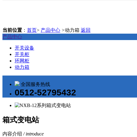
当前位置
：
首页
>
产品中心
>
动力箱
返回
产品中心
开关设备
开关柜
环网柜
动力箱
全国服务热线
0512-52795432
箱式变电站
内容介绍
/ introduce