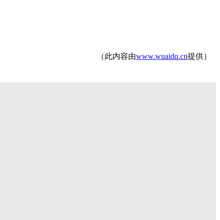
（此内容由
www.wuaidq.cn
提供）