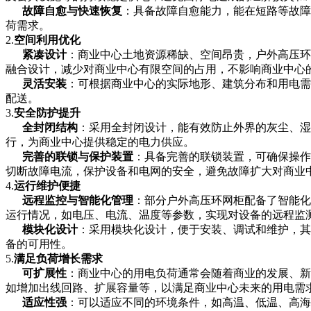
故障自愈与快速恢复
：具备故障自愈能力，能在短路等故障
荷需求。
2.
空间利用优化
紧凑设计
：商业中心土地资源稀缺、空间昂贵，户外高压环
融合设计，减少对商业中心有限空间的占用，不影响商业中心
灵活安装
：可根据商业中心的实际地形、建筑分布和用电需
配送。
3.
安全防护提升
全封闭结构
：采用全封闭设计，能有效防止外界的灰尘、湿
行，为商业中心提供稳定的电力供应。
完善的联锁与保护装置
：具备完善的联锁装置，可确保操作
切断故障电流，保护设备和电网的安全，避免故障扩大对商业
4.
运行维护便捷
远程监控与智能化管理
：部分户外高压环网柜配备了智能化
运行情况，如电压、电流、温度等参数，实现对设备的远程监
模块化设计
：采用模块化设计，便于安装、调试和维护，其
备的可用性。
5.
满足负荷增长需求
可扩展性
：商业中心的用电负荷通常会随着商业的发展、新
如增加出线回路、扩展容量等，以满足商业中心未来的用电需
适应性强
：可以适应不同的环境条件，如高温、低温、高海