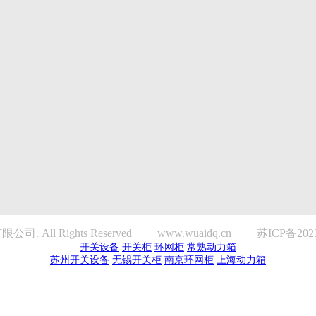
. All Rights Reserved
www.wuaidq.cn
苏ICP备2023
开关设备
开关柜
环网柜
常熟动力箱
苏州开关设备
无锡开关柜
南京环网柜
上海动力箱